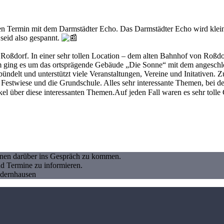
nen Termin mit dem Darmstädter Echo. Das Darmstädter Echo wird klein
seid also gespannt.
n Roßdorf. In einer sehr tollen Location – dem alten Bahnhof von Roßd
ging es um das ortsprägende Gebäude „Die Sonne“ mit dem angeschl
t und unterstützt viele Veranstaltungen, Vereine und Initativen. Zude
stwiese und die Grundschule. Alles sehr interessante Themen, bei dene
tikel über diese interessanten Themen.Auf jeden Fall waren es sehr toll
Ihnen darüber ins Gespräch zu kommen.
nd Termine zu informieren.
ndernhausen