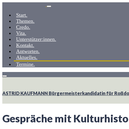
Weiter
zum
Start.
Inhalt
Themen.
Credo.
Vita.
Unterstützer:innen.
Kontakt.
Antworten.
Aktuelles.
Termine.
ASTRID KAUFMANN
Bürgermeisterkandidatin ­­für Roß
Gespräche mit Kulturhist