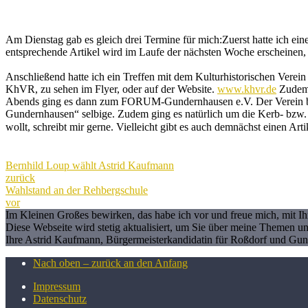
Am Dienstag gab es gleich drei Termine für mich:Zuerst hatte ich ei
entsprechende Artikel wird im Laufe der nächsten Woche erscheinen, 
Anschließend hatte ich ein Treffen mit dem Kulturhistorischen Verei
KhVR, zu sehen im Flyer, oder auf der Website.
www.khvr.de
Zudem 
Abends ging es dann zum FORUM-Gundernhausen e.V. Der Verein bündel
Gundernhausen“ selbige. Zudem ging es natürlich um die Kerb- bzw. Fe
wollt, schreibt mir gerne. Vielleicht gibt es auch demnächst einen Ar
Bernhild Loup wählt Astrid Kaufmann
zurück
Wahlstand an der Rehbergschule
vor
Im Kleinen Großes bewirken, das habe ich vor und freue mich, mit 
Diese Webseite wird stetig aktualisiert, um Sie über meine Themen u
Ihre Astrid Kaufmann, Bürgermeisterkandidatin für Roßdorf und Gu
Nach oben – zurück an den Anfang
Impressum
Datenschutz