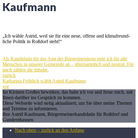
Kaufmann
„Ich wähle Astrid, weil sie für eine neue, offene und klima­freund­
liche Politik in Roßdorf steht!“
Als Kandidatin für das Amt der Bürgermeisterin trete ich für alle
Menschen in unserer Gemeinde an – überparteilich und neutral. Für
mich zählen die Inhalte.
zurück
Katharina Fröhlich wählt Astrid Kaufmann
vor
Im Kleinen Großes bewirken, das habe ich vor und freue mich, mit
Ihnen darüber ins Gespräch zu kommen.
Diese Webseite wird stetig aktualisiert, um Sie über meine Themen
und Termine zu informieren.
Ihre Astrid Kaufmann, Bürgermeisterkandidatin für Roßdorf und
Gundernhausen
Nach oben – zurück an den Anfang