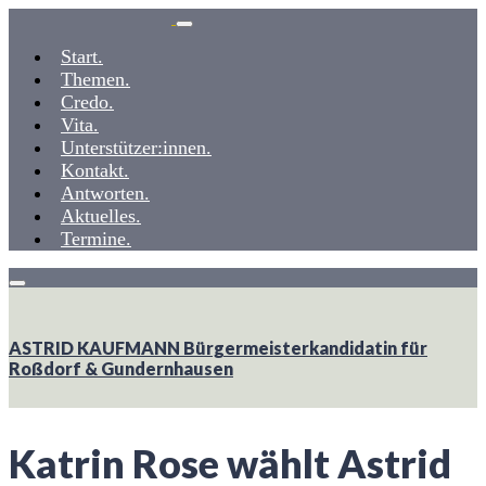
Weiter
zum
Start.
Inhalt
Themen.
Credo.
Vita.
Unterstützer:innen.
Kontakt.
Antworten.
Aktuelles.
Termine.
ASTRID KAUFMANN
Bürgermeisterkandidatin ­­für
Roßdorf & Gundernhausen
Katrin Rose wählt Astrid