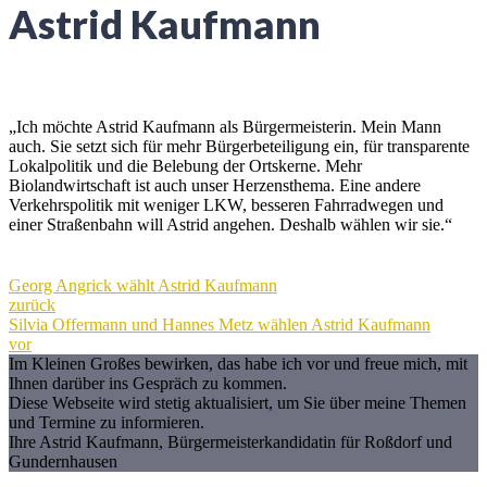
Astrid Kaufmann
„Ich möchte Astrid Kaufmann als Bürgermeisterin. Mein Mann
auch. Sie setzt sich für mehr Bürgerbeteiligung ein, für transparente
Lokalpolitik und die Belebung der Ortskerne. Mehr
Biolandwirtschaft ist auch unser Herzensthema. Eine andere
Verkehrspolitik mit weniger LKW, besseren Fahrradwegen und
einer Straßenbahn will Astrid angehen. Deshalb wählen wir sie.“
Georg Angrick wählt Astrid Kaufmann
zurück
Silvia Offermann und Hannes Metz wählen Astrid Kaufmann
vor
Im Kleinen Großes bewirken, das habe ich vor und freue mich, mit
Ihnen darüber ins Gespräch zu kommen.
Diese Webseite wird stetig aktualisiert, um Sie über meine Themen
und Termine zu informieren.
Ihre Astrid Kaufmann, Bürgermeisterkandidatin für Roßdorf und
Gundernhausen