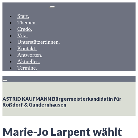
Weiter
zum
Start.
Inhalt
Themen.
Credo.
Vita.
Unterstützer:innen.
Kontakt.
Antworten.
Aktuelles.
Termine.
ASTRID KAUFMANN
Bürgermeisterkandidatin ­­für
Roßdorf & Gundernhausen
Marie-Jo Larpent wählt