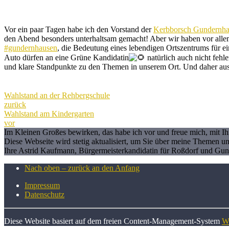
Vor ein paar Tagen habe ich den Vorstand der
Kerbborsch Gundernh
den Abend besonders unterhaltsam gemacht! Aber wir haben vor allem
#gundernhausen
, die Bedeutung eines lebendigen Ortszentrums für 
Auto dürfen an eine Grüne Kandidatin
natürlich auch nicht fehl
und klare Standpunkte zu den Themen in unserem Ort. Und daher au
Wahlstand an der Rehbergschule
zurück
Wahlstand am Kindergarten
vor
Im Kleinen Großes bewirken, das habe ich vor und freue mich, mit 
Diese Webseite wird stetig aktualisiert, um Sie über meine Themen u
Ihre Astrid Kaufmann, Bürgermeisterkandidatin für Roßdorf und Gu
Nach oben – zurück an den Anfang
Impressum
Datenschutz
Diese Website basiert auf dem freien Content-Management-System
W