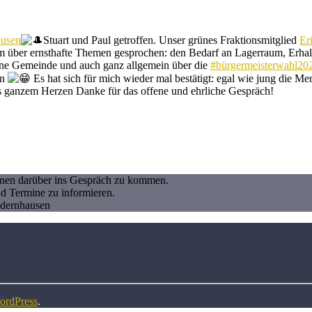
ausen
Stuart und Paul getroffen. Unser grünes Fraktionsmitglied
Er
 über ernsthafte Themen gesprochen: den Bedarf an Lagerraum, Erhalt d
eine Gemeinde und auch ganz allgemein über die
#bürgermeisterwahl20
en
Es hat sich für mich wieder mal bestätigt: egal wie jung die Men
s ganzem Herzen Danke für das offene und ehrliche Gespräch!
Ihnen darüber ins Gespräch zu kommen.
nd Termine zu informieren.
ndernhausen
ordPress
.