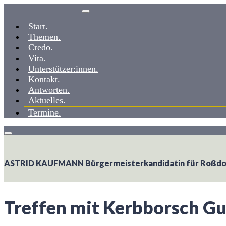
Weiter
zum
Start.
Inhalt
Themen.
Credo.
Vita.
Unterstützer:innen.
Kontakt.
Antworten.
Aktuelles.
Termine.
ASTRID KAUFMANN
Bürgermeisterkandidatin ­­für Roß
Treffen mit Kerbborsch G