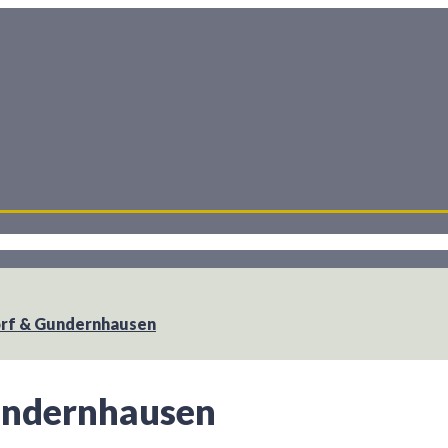
dorf & Gundernhausen
undernhausen